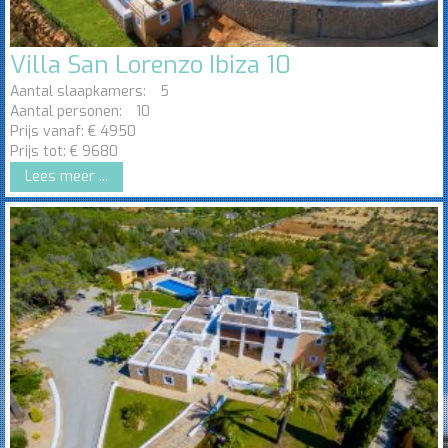
Villa San Lorenzo Ibiza 10
Aantal slaapkamers:
5
Aantal personen:
10
Prijs vanaf:
€
4950
Prijs tot:
€
9680
Lees meer ...