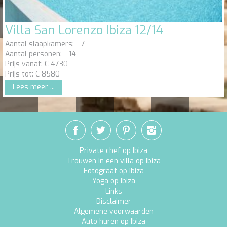
Villa San Lorenzo Ibiza 12/14
Aantal slaapkamers:
7
Aantal personen:
14
Prijs vanaf:
€
4730
Prijs tot:
€
8580
Lees meer ...
Private chef op Ibiza
Trouwen in een villa op Ibiza
Fotograaf op Ibiza
Yoga op Ibiza
Links
Disclaimer
Algemene voorwaarden
Auto huren op Ibiza