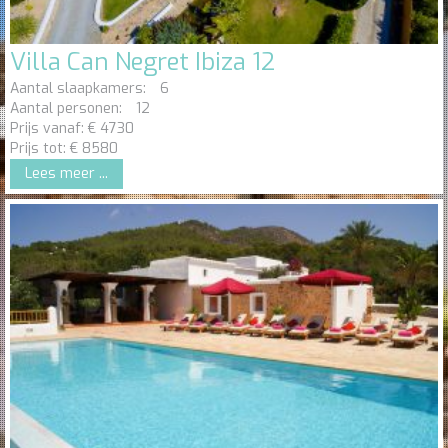
Villa Can Negret Ibiza 12
Aantal slaapkamers:
6
Aantal personen:
12
Prijs vanaf:
€
4730
Prijs tot:
€
8580
Lees meer ...