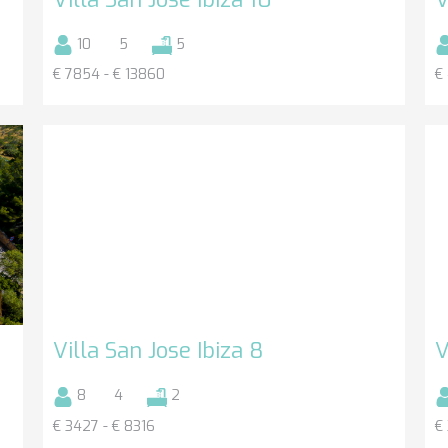
10
5
5
€ 7854 - € 13860
€
Villa San Jose Ibiza 8
V
8
4
2
€ 3427 - € 8316
€