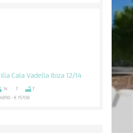
illa Cala Vadella Ibiza 12/14
14
7
7
 4890 - € 15708