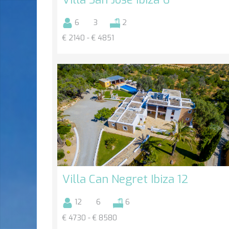
6
3
2
€ 2140 - € 4851
Villa Can Negret Ibiza 12
12
6
6
€ 4730 - € 8580