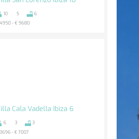
10
5
6
 4950 - € 9680
illa Cala Vadella Ibiza 6
6
3
3
 3696 - € 7007