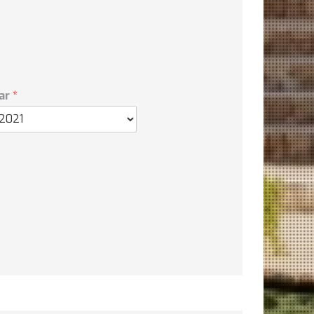
aar
*