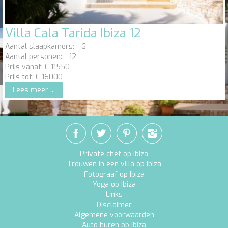
Villa Cala Tarida Ibiza 12
Aantal slaapkamers:
6
Aantal personen:
12
Prijs vanaf:
€
11550
Prijs tot:
€
16000
Lees meer ...
Private chef op Ibiza
Trouwen in een villa op Ibiza
Fotograaf op Ibiza
Yoga op Ibiza
Links
Disclaimer
Algemene voorwaarden
Auto huren op Ibiza