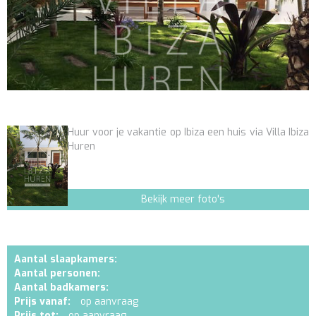
Huur voor je vakantie op Ibiza een huis via Villa Ibiza
Huren
Bekijk meer foto's
Aantal slaapkamers:
Aantal personen:
Aantal badkamers:
Prijs vanaf:
op aanvraag
Prijs tot:
op aanvraag