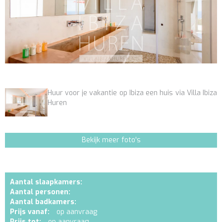
Huur voor je vakantie op Ibiza een huis via Villa Ibiza
Huren
Bekijk meer foto's
Aantal slaapkamers:
Aantal personen:
Aantal badkamers:
Prijs vanaf:
op aanvraag
Prijs tot:
op aanvraag