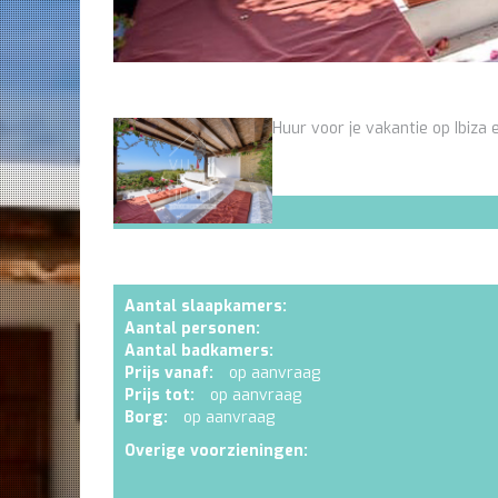
Huur voor je vakantie op Ibiza e
Aantal slaapkamers:
Aantal personen:
Aantal badkamers:
Prijs vanaf:
op aanvraag
Prijs tot:
op aanvraag
Borg:
op aanvraag
Overige voorzieningen: