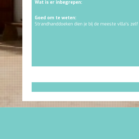
Wat is er inbegrepen:
Goed om te weten:
Strandhanddoeken dien je bij de meeste villa's zelf