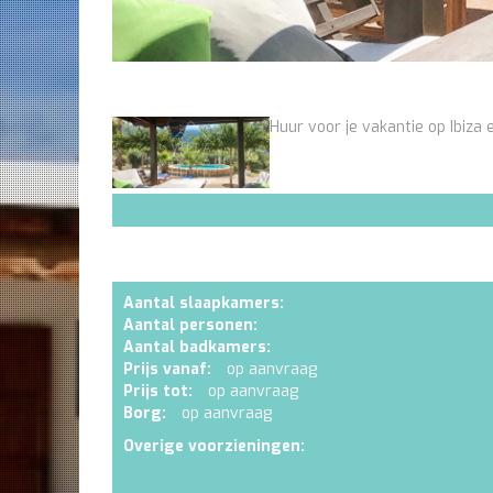
Huur voor je vakantie op Ibiza e
Aantal slaapkamers:
Aantal personen:
Aantal badkamers:
Prijs vanaf:
op aanvraag
Prijs tot:
op aanvraag
Borg:
op aanvraag
Overige voorzieningen: