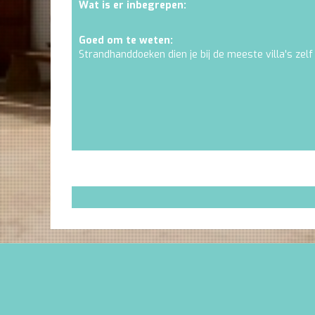
Wat is er inbegrepen:
Goed om te weten:
Strandhanddoeken dien je bij de meeste villa's zelf