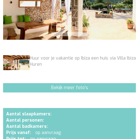
Huur voor je vakantie op Ibiza een huis via Villa Ibiza
Huren
Bekijk meer foto's
Aantal slaapkamers:
Aantal personen:
Aantal badkamers:
Prijs vanaf:
op aanvraag
Prijs tot:
op aanvraag