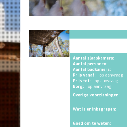
Aantal slaapkamers:
Aantal personen:
Aantal badkamers:
Prijs vanaf:
op aanvraag
Prijs tot:
op aanvraag
Borg:
op aanvraag
Overige voorzieningen:
Wat is er inbegrepen:
Goed om te weten: