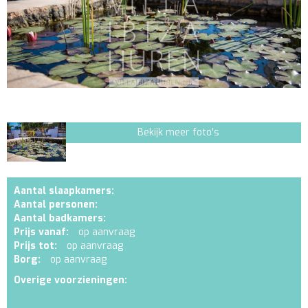
Bekijk meer foto's
Aantal slaapkamers:
Aantal personen:
Aantal badkamers:
Prijs vanaf:
op aanvraag
Prijs tot:
op aanvraag
Borg:
op aanvraag
Overige voorzieningen: