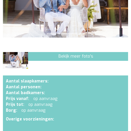
Bekijk meer foto's
Aantal slaapkamers:
Aantal personen:
Aantal badkamers:
Prijs vanaf:
op aanvraag
Prijs tot:
op aanvraag
Borg:
op aanvraag
Overige voorzieningen: