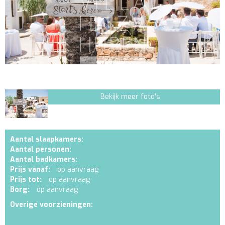
Bekijk meer foto's
Aantal slaapkamers:
Aantal personen:
Aantal badkamers:
Prijs vanaf:
op aanvraag
Prijs tot:
op aanvraag
Borg:
op aanvraag
Overige voorzieningen: