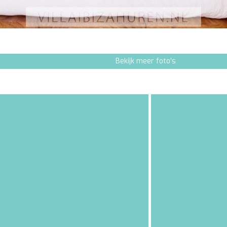
Bekijk meer foto's