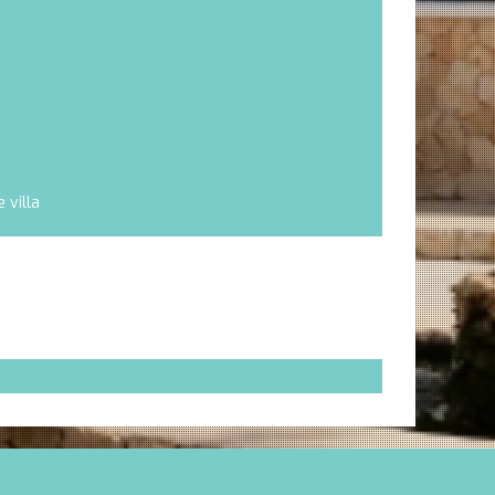
 villa