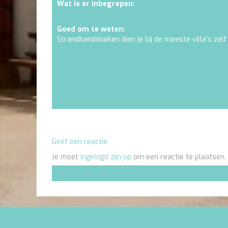
Wat is er inbegrepen:
Goed om te weten:
Strandhanddoeken dien je bij de meeste villa's zelf
Geef een reactie
Je moet
ingelogd zijn op
om een reactie te plaatsen.