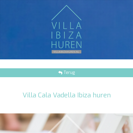
Terug
Villa Cala Vadella Ibiza huren