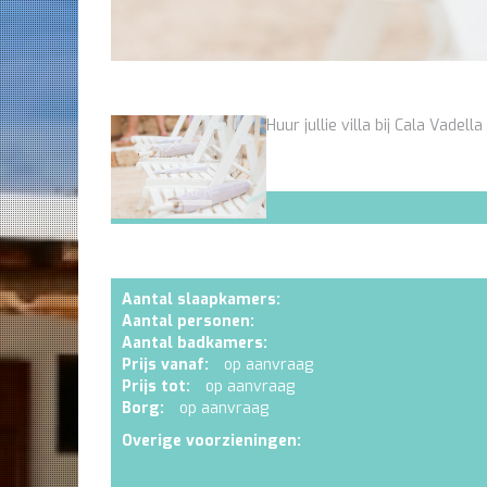
Huur jullie villa bij Cala Vadella
Aantal slaapkamers:
Aantal personen:
Aantal badkamers:
Prijs vanaf:
op aanvraag
Prijs tot:
op aanvraag
Borg:
op aanvraag
Overige voorzieningen: