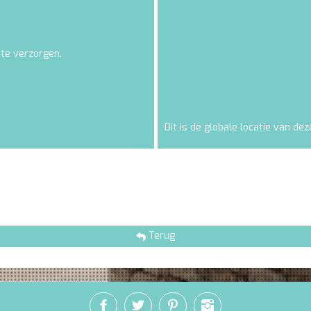
 te verzorgen.
Dit is de globale locatie van deze
Terug