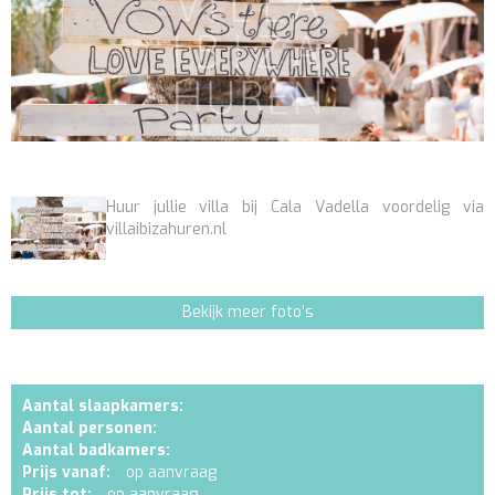
Huur jullie villa bij Cala Vadella voordelig via
villaibizahuren.nl
Bekijk meer foto's
Aantal slaapkamers:
Aantal personen:
Aantal badkamers:
Prijs vanaf:
op aanvraag
Prijs tot:
op aanvraag