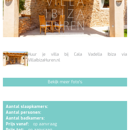
Huur je villa bij Cala Vadella Ibiza via
VillaIbizaHuren.nl
Bekijk meer foto's
Aantal slaapkamers:
Aantal personen:
Aantal badkamers:
Prijs vanaf:
op aanvraag
Prijs tot:
op aanvraag