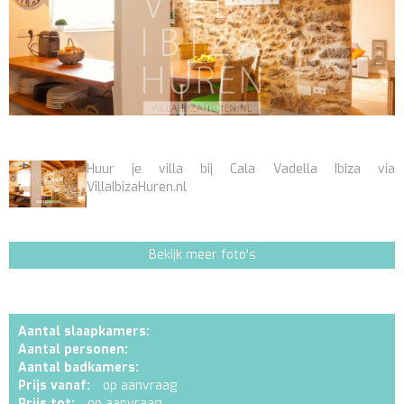
Huur je villa bij Cala Vadella Ibiza via
VillaIbizaHuren.nl
Bekijk meer foto's
Aantal slaapkamers:
Aantal personen:
Aantal badkamers:
Prijs vanaf:
op aanvraag
Prijs tot:
op aanvraag