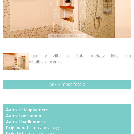
Huur je villa bij Cala Vadella Ibiza via
VillaIbizaHuren.nl
Bekijk meer foto's
Aantal slaapkamers:
Aantal personen:
Aantal badkamers:
Prijs vanaf:
op aanvraag
Prijs tot:
op aanvraag