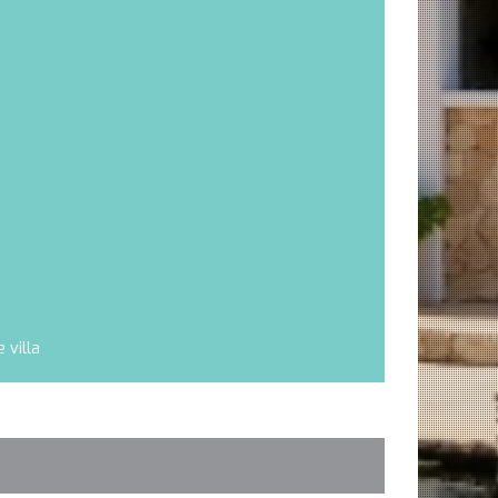
 villa