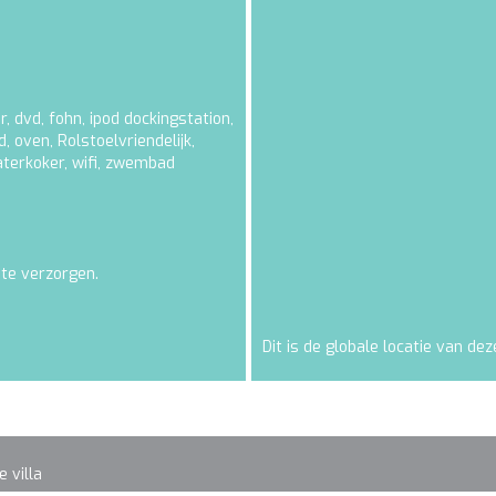
r
,
dvd
,
fohn
,
ipod dockingstation
,
d
,
oven
,
Rolstoelvriendelijk
,
terkoker
,
wifi
,
zwembad
 te verzorgen.
Dit is de globale locatie van deze
 villa