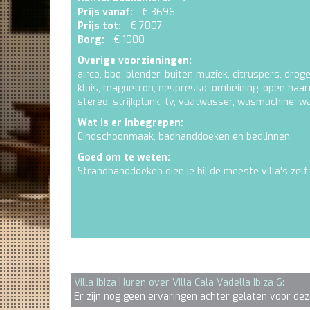
Prijs vanaf:
€ 3696
Prijs tot:
€ 7007
Borg:
€ 1000
Overige voorzieningen:
airco
,
bbq
,
blender
,
buiten muziek
,
citruspers
,
droge
kluis
,
magnetron
,
nespresso
,
omheining
,
open haar
stereo
,
strijkplank
,
tv
,
vaatwasser
,
wasmachine
,
wa
Wat is er inbegrepen:
Eindschoonmaak, badhanddoeken en bedlinnen.
Goed om te weten:
Strandhanddoeken dien je bij de meeste villa's zelf
Villa Ibiza Huren over Villa Cala Vadella Ibiza 6:
Er zijn nog geen ervaringen achter gelaten voor deze