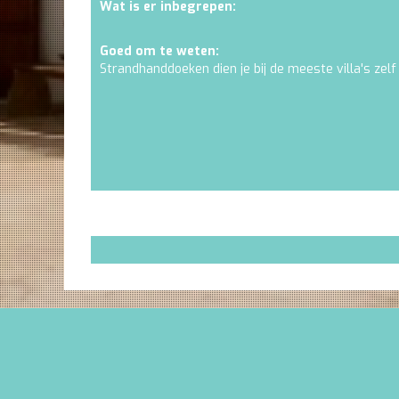
Wat is er inbegrepen:
Goed om te weten:
Strandhanddoeken dien je bij de meeste villa's zelf