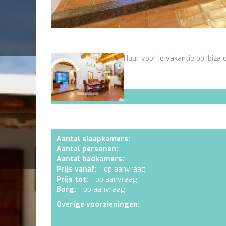
Huur voor je vakantie op Ibiza e
Aantal slaapkamers:
Aantal personen:
Aantal badkamers:
Prijs vanaf:
op aanvraag
Prijs tot:
op aanvraag
Borg:
op aanvraag
Overige voorzieningen: