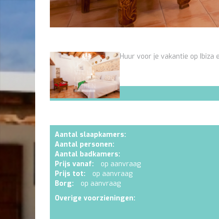
Huur voor je vakantie op Ibiza e
Aantal slaapkamers:
Aantal personen:
Aantal badkamers:
Prijs vanaf:
op aanvraag
Prijs tot:
op aanvraag
Borg:
op aanvraag
Overige voorzieningen: