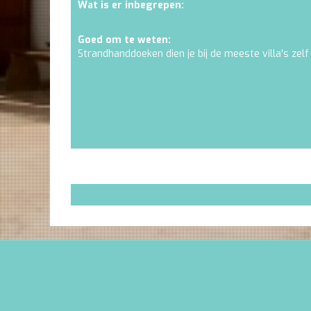
Wat is er inbegrepen:
Goed om te weten:
Strandhanddoeken dien je bij de meeste villa's zelf