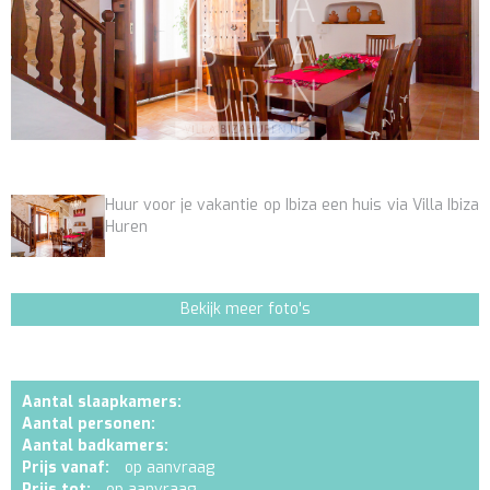
Huur voor je vakantie op Ibiza een huis via Villa Ibiza
Huren
Bekijk meer foto's
Aantal slaapkamers:
Aantal personen:
Aantal badkamers:
Prijs vanaf:
op aanvraag
Prijs tot:
op aanvraag