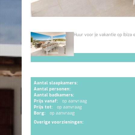
Huur voor je vakantie op Ibiza e
Aantal slaapkamers:
Aantal personen:
Aantal badkamers:
Prijs vanaf:
op aanvraag
Prijs tot:
op aanvraag
Borg:
op aanvraag
Overige voorzieningen: