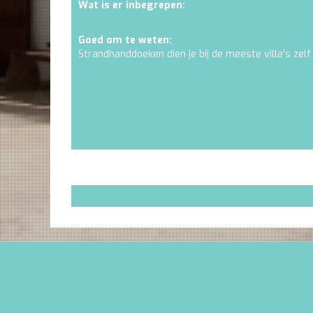
Wat is er inbegrepen:
Goed om te weten:
Strandhanddoeken dien je bij de meeste villa's zelf