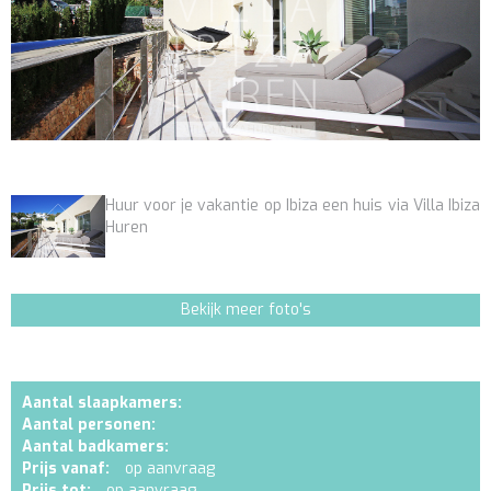
Huur voor je vakantie op Ibiza een huis via Villa Ibiza
Huren
Bekijk meer foto's
Aantal slaapkamers:
Aantal personen:
Aantal badkamers:
Prijs vanaf:
op aanvraag
Prijs tot:
op aanvraag