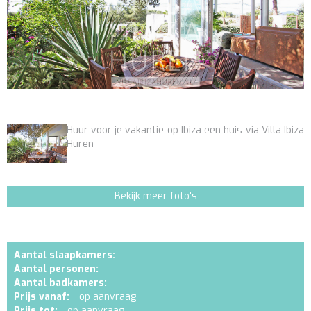
Huur voor je vakantie op Ibiza een huis via Villa Ibiza
Huren
Bekijk meer foto's
Aantal slaapkamers:
Aantal personen:
Aantal badkamers:
Prijs vanaf:
op aanvraag
Prijs tot:
op aanvraag