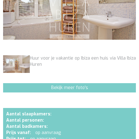
Huur voor je vakantie op Ibiza een huis via Villa Ibiza
Huren
Bekijk meer foto's
Aantal slaapkamers:
Aantal personen:
Aantal badkamers:
Prijs vanaf:
op aanvraag
Prijs tot:
op aanvraag