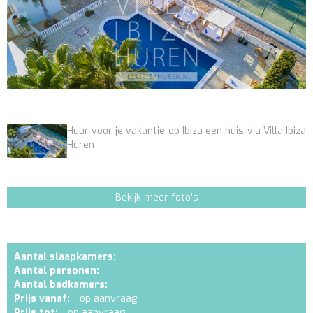
Huur voor je vakantie op Ibiza een huis via Villa Ibiza
Huren
Bekijk meer foto's
Aantal slaapkamers:
Aantal personen:
Aantal badkamers:
Prijs vanaf:
op aanvraag
Prijs tot:
op aanvraag