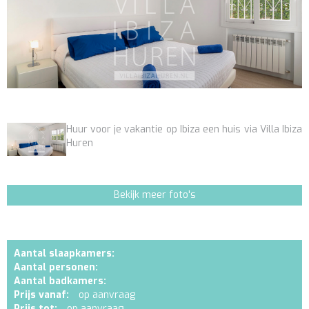
Huur voor je vakantie op Ibiza een huis via Villa Ibiza
Huren
Bekijk meer foto's
Aantal slaapkamers:
Aantal personen:
Aantal badkamers:
Prijs vanaf:
op aanvraag
Prijs tot:
op aanvraag