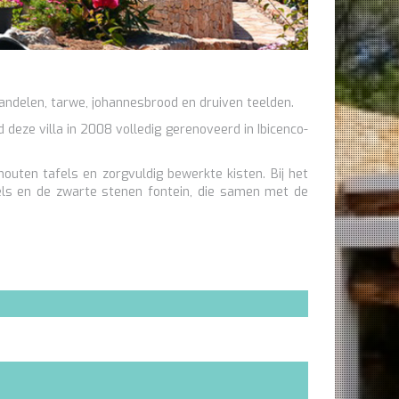
mandelen, tarwe, johannesbrood en druiven teelden.
eze villa in 2008 volledig gerenoveerd in Ibicenco-
outen tafels en zorgvuldig bewerkte kisten. Bij het
ls en de zwarte stenen fontein, die samen met de