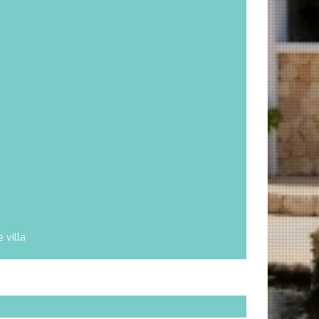
 villa