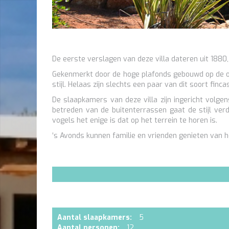
De eerste verslagen van deze villa dateren uit 1880
Gekenmerkt door de hoge plafonds gebouwd op de ori
stijl. Helaas zijn slechts een paar van dit soort finc
De slaapkamers van deze villa zijn ingericht volge
betreden van de buitenterrassen gaat de stijl v
vogels het enige is dat op het terrein te horen is.
‘s Avonds kunnen familie en vrienden genieten van h
Aantal slaapkamers:
5
Aantal personen:
12