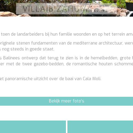
, toen de landarbeiders bij hun familie woonden en op het terrein a
ginele stenen fundamenten van de mediterrane architectuur, werd d
as nog steeds in goede staat.
ns Balinees ontwerp dat terug te zien is in de hemelbedden, grote h
erder met de twee gazebo-bedden, de romantische houten schomme
et panoramische uitzicht over de baai van Cala Moli.
Bekijk meer foto's