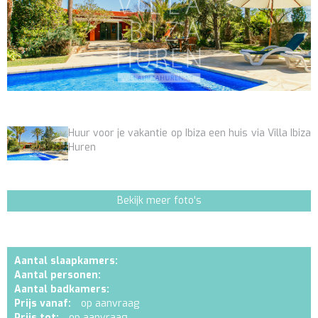
Huur voor je vakantie op Ibiza een huis via Villa Ibiza
Huren
Bekijk meer foto's
Aantal slaapkamers:
Aantal personen:
Aantal badkamers:
Prijs vanaf:
op aanvraag
Prijs tot:
op aanvraag