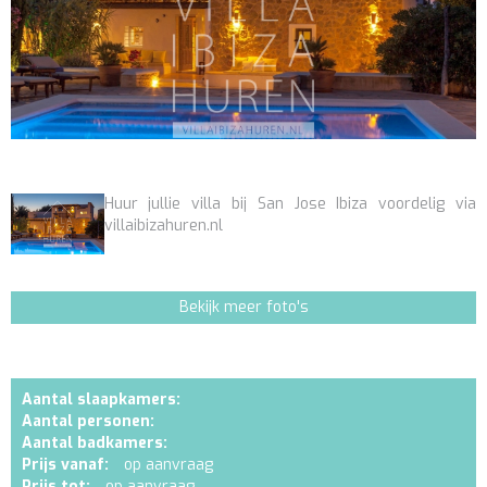
Huur jullie villa bij San Jose Ibiza voordelig via
villaibizahuren.nl
Bekijk meer foto's
Aantal slaapkamers:
Aantal personen:
Aantal badkamers:
Prijs vanaf:
op aanvraag
Prijs tot:
op aanvraag