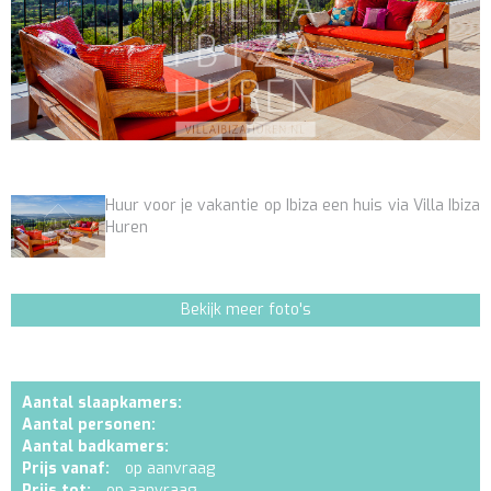
Huur voor je vakantie op Ibiza een huis via Villa Ibiza
Huren
Bekijk meer foto's
Aantal slaapkamers:
Aantal personen:
Aantal badkamers:
Prijs vanaf:
op aanvraag
Prijs tot:
op aanvraag