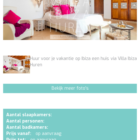
Huur voor je vakantie op Ibiza een huis via Villa Ibiza
Huren
Bekijk meer foto's
Aantal slaapkamers:
Aantal personen:
Aantal badkamers:
Prijs vanaf:
op aanvraag
Prijs tot:
op aanvraag