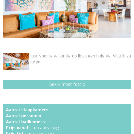
Huur voor je vakantie op Ibiza een huis via Villa Ibiza
Huren
Bekijk meer foto's
Aantal slaapkamers:
Aantal personen:
Aantal badkamers:
Prijs vanaf:
op aanvraag
Prijs tot:
op aanvraag