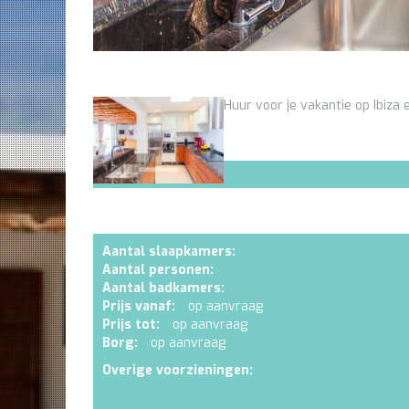
Huur voor je vakantie op Ibiza e
Aantal slaapkamers:
Aantal personen:
Aantal badkamers:
Prijs vanaf:
op aanvraag
Prijs tot:
op aanvraag
Borg:
op aanvraag
Overige voorzieningen: