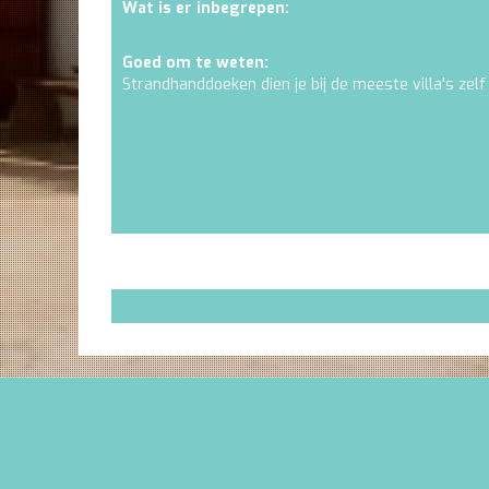
Wat is er inbegrepen:
Goed om te weten:
Strandhanddoeken dien je bij de meeste villa's zelf