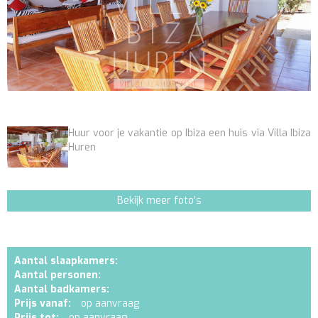
Huur voor je vakantie op Ibiza een huis via Villa Ibiza
Huren
Bekijk meer foto's
Aantal slaapkamers:
Aantal personen:
Aantal badkamers:
Prijs vanaf:
op aanvraag
Prijs tot:
op aanvraag