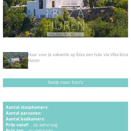
Huur voor je vakantie op Ibiza een huis via Villa Ibiza
Huren
Bekijk meer foto's
Aantal slaapkamers:
Aantal personen:
Aantal badkamers:
Prijs vanaf:
op aanvraag
Prijs tot:
op aanvraag