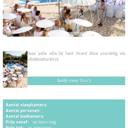
Huur jullie villa bij Sant Vicent Ibiza voordelig via
villaibizahuren.nl
Bekijk meer foto's
Aantal slaapkamers:
Aantal personen:
Aantal badkamers:
Prijs vanaf:
op aanvraag
Prijs tot:
op aanvraag