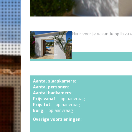
Huur voor je vakantie op Ibiza e
Aantal slaapkamers:
Aantal personen:
Aantal badkamers:
Prijs vanaf:
op aanvraag
Prijs tot:
op aanvraag
Borg:
op aanvraag
Overige voorzieningen: