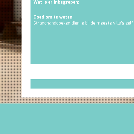
Wat is er inbegrepen:
Goed om te weten:
Strandhanddoeken dien je bij de meeste villa's zelf