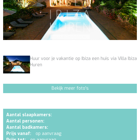
Huur voor je vakantie op Ibiza een huis via Villa Ibiza
Huren
Bekijk meer foto's
Aantal slaapkamers:
Aantal personen:
Aantal badkamers:
Prijs vanaf:
op aanvraag
Prijs tot:
op aanvraag