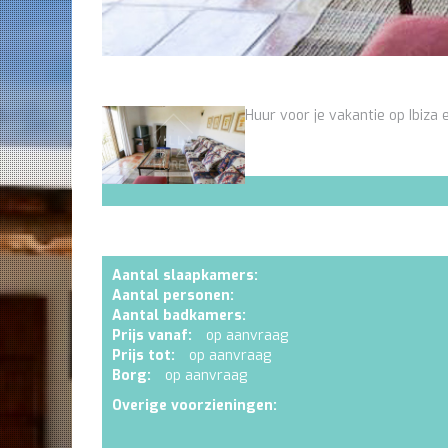
Huur voor je vakantie op Ibiza e
Aantal slaapkamers:
Aantal personen:
Aantal badkamers:
Prijs vanaf:
op aanvraag
Prijs tot:
op aanvraag
Borg:
op aanvraag
Overige voorzieningen: