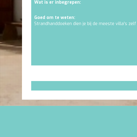
Wat is er inbegrepen:
Goed om te weten:
Strandhanddoeken dien je bij de meeste villa's zelf