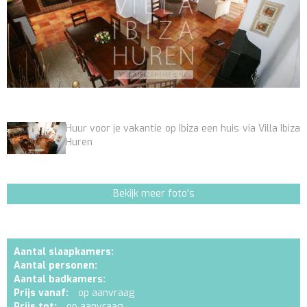
Huur voor je vakantie op Ibiza een huis via Villa Ibiza
Huren
Bekijk meer foto's
Aantal slaapkamers:
Aantal personen:
Aantal badkamers:
Prijs vanaf:
op aanvraag
Prijs tot:
op aanvraag