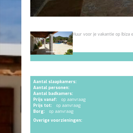
Huur voor je vakantie op Ibiza e
Aantal slaapkamers:
Aantal personen:
Aantal badkamers:
Prijs vanaf:
op aanvraag
Prijs tot:
op aanvraag
Borg:
op aanvraag
Overige voorzieningen: