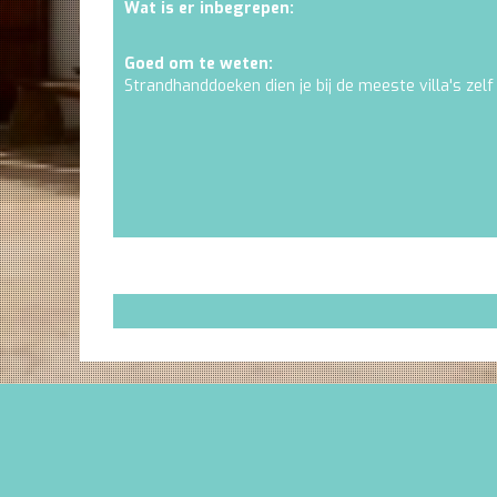
Wat is er inbegrepen:
Goed om te weten:
Strandhanddoeken dien je bij de meeste villa's zelf