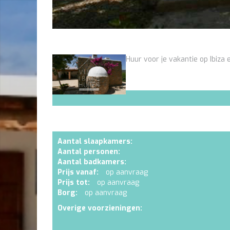
Huur voor je vakantie op Ibiza e
Aantal slaapkamers:
Aantal personen:
Aantal badkamers:
Prijs vanaf:
op aanvraag
Prijs tot:
op aanvraag
Borg:
op aanvraag
Overige voorzieningen: