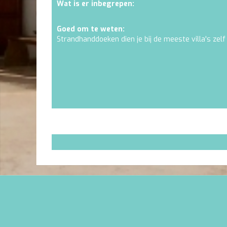
Wat is er inbegrepen:
Goed om te weten:
Strandhanddoeken dien je bij de meeste villa's zelf