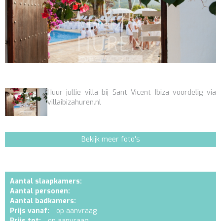
Huur jullie villa bij Sant Vicent Ibiza voordelig via
villaibizahuren.nl
Bekijk meer foto's
Aantal slaapkamers:
Aantal personen:
Aantal badkamers:
Prijs vanaf:
op aanvraag
Prijs tot:
op aanvraag