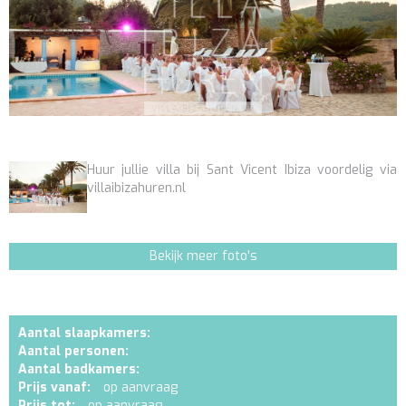
Huur jullie villa bij Sant Vicent Ibiza voordelig via
villaibizahuren.nl
Bekijk meer foto's
Aantal slaapkamers:
Aantal personen:
Aantal badkamers:
Prijs vanaf:
op aanvraag
Prijs tot:
op aanvraag