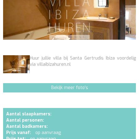
Huur jullie villa bij Santa Gertrudis Ibiza voordelig
via villaibizahuren.nl
Bekijk meer foto's
Aantal slaapkamers:
Aantal personen:
Aantal badkamers:
Prijs vanaf:
op aanvraag
Prijs tot:
op aanvraag