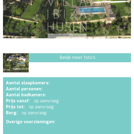
Bekijk meer foto's
Aantal slaapkamers:
Aantal personen:
Aantal badkamers:
Prijs vanaf:
op aanvraag
Prijs tot:
op aanvraag
Borg:
op aanvraag
Overige voorzieningen: