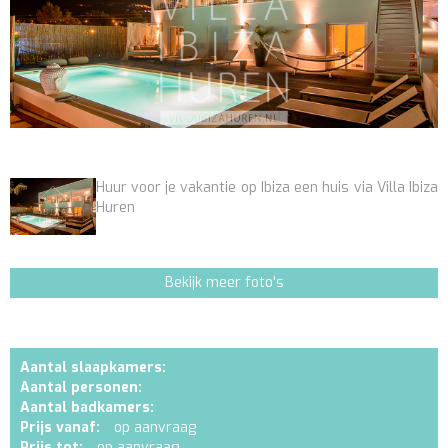
Huur voor je vakantie op Ibiza een huis via Villa Ibiza
Huren
Bekijk meer foto's
Aantal slaapkamers:
Aantal personen:
Aantal badkamers:
Prijs vanaf:
op aanvraag
Prijs tot:
op aanvraag