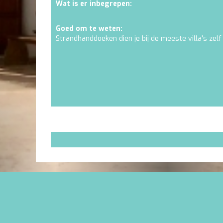
Wat is er inbegrepen:
Goed om te weten:
Strandhanddoeken dien je bij de meeste villa's zelf