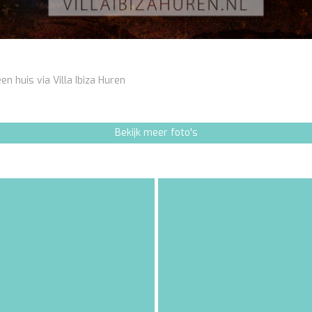
en huis via Villa Ibiza Huren
Bekijk meer foto's