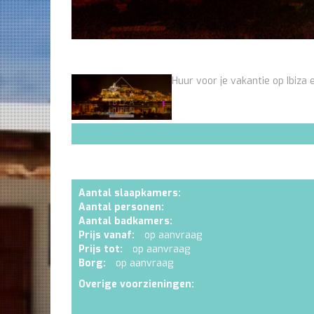
Huur voor je vakantie op Ibiza e
Aantal slaapkamers:
Aantal personen:
Aantal badkamers:
Prijs vanaf:
op aanvraag
Prijs tot:
op aanvraag
Borg:
op aanvraag
Overige voorzieningen: